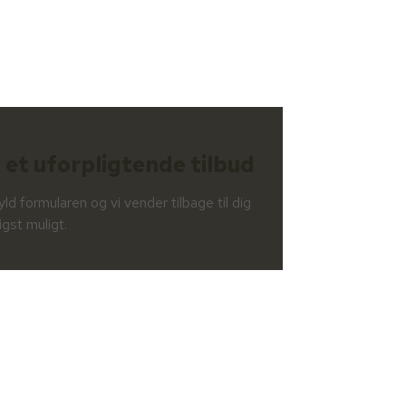
 et uforpligtende tilbud
ld formularen og vi vender tilbage til dig
igst muligt.