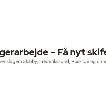
gerarbejde – Få nyt skif
kkenslager i Skibby, Frederikssund, Roskilde og om
+45 24 63 20 34
ja@askbo-vvs.dk