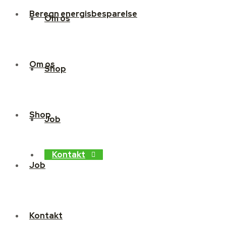
Beregn energisbesparelse
Om os
Om os
Shop
Shop
Job
Kontakt
Job
Kontakt