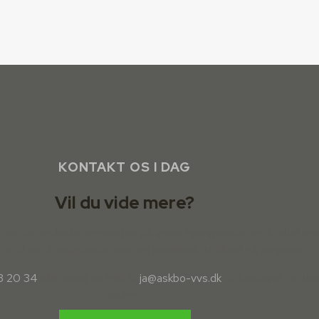
KONTAKT OS I DAG
Vil du vide mere?
er om din ønskede opgave her på vores hjemmeside, er du altid m
 os til en uforpligtende snak og eventuelt et tilbud på opgaven.
3 20 34
eller send en mail til
ja@askbo-vvs.dk
. Vi besvarer din he
muligt.