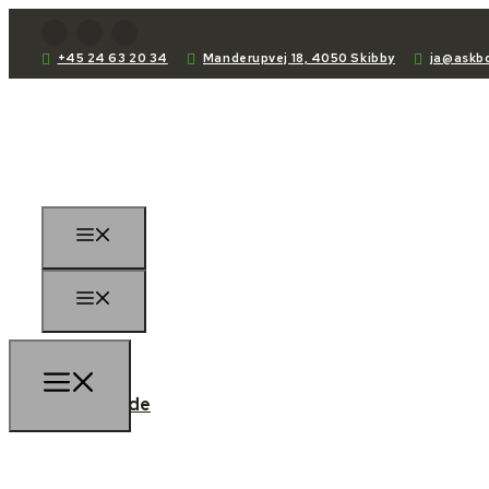
+45 24 63 20 34
Manderupvej 18, 4050 Skibby
ja@askbo
Forside