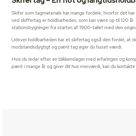
Skifertag – En flot og langtidsholdb
Skifer som tagmateriale har mange fordele, hvorfor det har
ved skiffertag er holdbarheden, som kan være op til 120 år.
stationsbygninger fra starten af 1900-tallet med den origi
Udover holdbarheden har et skifertag også den fordel, at det
modstandsdygtigt og pænt tag øger du huset værdi.
Hvis du leder efter en blikkenslager med erfaringen og kompe
pænt i mange år og giver dit hus merværdi, kan du kontakte