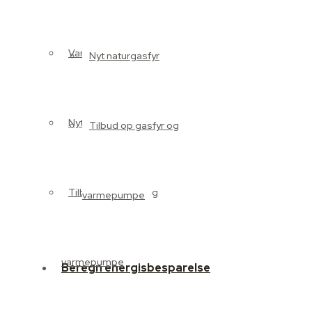
Varmepumpe
Nyt naturgasfyr
Nyt naturgasfyr
Tilbud op gasfyr og
Tilbud op gasfyr og
varmepumpe
varmepumpe
Beregn energisbesparelse