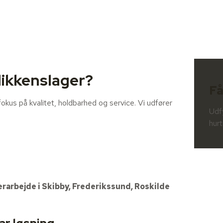
likkenslager?
Få
kus på kvalitet, holdbarhed og service. Vi udfører
Udfy
hurt
erarbejde i Skibby, Frederikssund, Roskilde