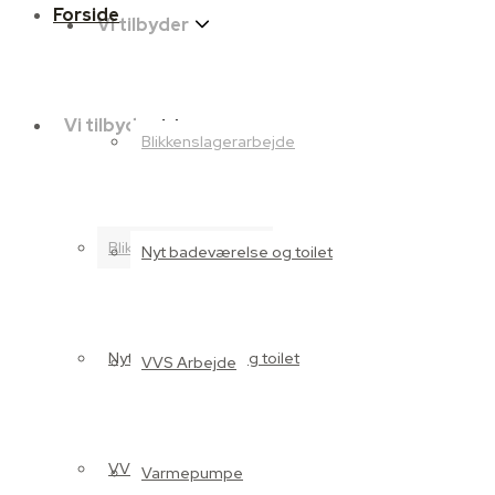
Forside
Vi tilbyder
Vi tilbyder
Blikkenslagerarbejde
Blikkenslagerarbejde
Nyt badeværelse og toilet
Nyt badeværelse og toilet
VVS Arbejde
VVS Arbejde
Varmepumpe